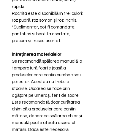
rapidă.
Rochița este disponibilă în trei culori:
roz pudră, roz somon și roz închis.
*Suplimentar, pot fi comandate:
pantofiori și bentita asortate,
precum și trusou asortat.
Întreținerea materialelor
Se recomandă spălarea manuală la
temperatură foarte joasă a
produselor care conțin bumbac sau
poliester. Acestea nu trebuie
stoarse. Uscarea se face prin
agățare pe umeraș, ferit de soare.
Este recomandată doar curățarea
chimică a produselor care conțin
mătase, deoarece spălarea chiar și
manuală poate afecta aspectul
mătăsii. Dacă este necesară