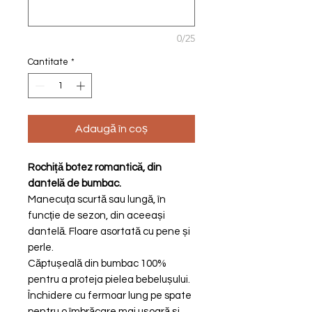
0/25
Cantitate
*
Adaugă în coș
Rochiță botez romantică, din
dantelă de bumbac.
Manecuța scurtă sau lungă, în
funcție de sezon, din aceeași
dantelă. Floare asortată cu pene și
perle.
Căptușeală din bumbac 100%
pentru a proteja pielea bebelușului.
Închidere cu fermoar lung pe spate
pentru o îmbrăcare mai ușoară și