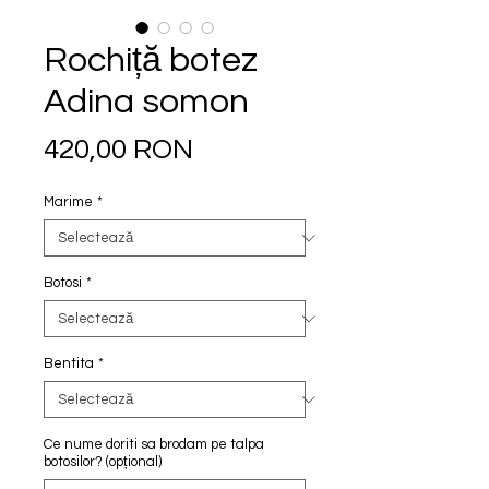
Rochiță botez
Adina somon
Preț
420,00 RON
Marime
*
Botosi
*
Bentita
*
Ce nume doriti sa brodam pe talpa
botosilor? (opțional)